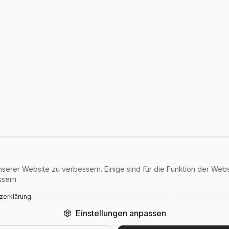
serer Website zu verbessern. Einige sind für die Funktion der Web
ssern.
genaurach Infos
Impressum
Datenschutz
Cookie-Ei
zerklärung
.
Einstellungen anpassen