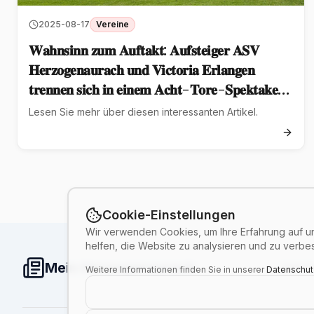
2025-08-17
Vereine
𝐖𝐚𝐡𝐧𝐬𝐢𝐧𝐧 𝐳𝐮𝐦 𝐀𝐮𝐟𝐭𝐚𝐤𝐭: 𝐀𝐮𝐟𝐬𝐭𝐞𝐢𝐠𝐞𝐫 𝐀𝐒𝐕
𝐇𝐞𝐫𝐳𝐨𝐠𝐞𝐧𝐚𝐮𝐫𝐚𝐜𝐡 𝐮𝐧𝐝 𝐕𝐢𝐜𝐭𝐨𝐫𝐢𝐚 𝐄𝐫𝐥𝐚𝐧𝐠𝐞𝐧
𝐭𝐫𝐞𝐧𝐧𝐞𝐧 𝐬𝐢𝐜𝐡 𝐢𝐧 𝐞𝐢𝐧𝐞𝐦 𝐀𝐜𝐡𝐭-𝐓𝐨𝐫𝐞-𝐒𝐩𝐞𝐤𝐭𝐚𝐤𝐞𝐥
𝐦𝐢𝐭 𝟒:𝟒 ⚽️
Lesen Sie mehr über diesen interessanten Artikel.
Cookie-Einstellungen
Wir verwenden Cookies, um Ihre Erfahrung auf un
helfen, die Website zu analysieren und zu verbe
Mein Herzogenaurach
Herzo
Weitere Informationen finden Sie in unserer
Datenschut